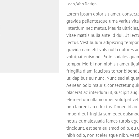
Logo
,
Web Design
Lorem ipsum dolor sit amet, consecte
gravida pellentesque urna varius vitae
interdum nec metus. Mauris ultricies, 
vitae mattis nulla ante id dui. Ut le
lectus. Vestibulum adipiscing tempor
gravida nam elit vols nulla dolores a
volutpat euismod. Proin sodales quam
tempor. Morbi non nibh sit amet ligul
fringilla diam faucibus tortor bibend
ut, dapibus eu nunc. Nunc sed aliquet
Aenean odio mauris, consectetur quis 
placerat ac interdum ut, suscipit augu
elementum ullamcorper volutpat vel l
non laoreet arcu luctus. Donec id ar
imperdiet fringilla sem eget euismod
netus et malesuada fames turpis eges
tincidunt, est sem euismod odio, eu u
nibh odio, non scelerisque nibh. Vest