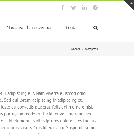
Facebook
Twitter
LinkedIn
Viadeo
Nos pays d’intervention
Contact
Accueil
/
Wordpress
tur adipiscing elit. Nam viverra euismod odio,
. Sed dui lorem, adipiscing in adipiscing et,
justo eu convallis placerat, felis enim ornare nisi,
ctus purus, commodo et tincidunt vel, interdum sed
 nisi id elementu sadips ipsums dolores uns fugiats
et untras sitsers. Cras id erat arcu. Suspendisse nec