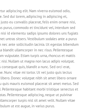
tur adipiscing elit. Nam viverra euismod odio,
. Sed dui lorem, adipiscing in adipiscing et,
justo eu convallis placerat, felis enim ornare nisi,
ctus purus, commodo et tincidunt vel, interdum sed
 nisi id elementu sadips ipsums dolores uns fugiats
met untras sitsers. Vestibulum sodales ante a purus
 nec ante sollicitudin lacinia. Ut egestas bibendum
a blandit ullamcorper in nec risus. Pellentesque
um vulputate. Etiam turpis urna, rhoncus et mattis
 nisi. Nullam ut magna non lacus adipis volutpat.
consequat quis, blandit a nunc. Sed orci erat,
e. Nunc vitae mi tortor. Ut vel justo quis lectus
ibero. Donec volutpat nibh sit amet libero ornare
cu quis mauris euismod placerat sit amet metus. Sed
. Pellentesque habitant morbi tristique senectus et
tas. Pellentesque adipiscing, neque ut pulvinar
llamcorper turpis nisl sit amet velit. Nullam vitae
ibulum ut est augue, in varius purus.