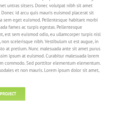
met untras sitsers. Donec volutpat nibh sit amet
. Donec id arcu quis mauris euismod placerat sit
lla sem eget euismod. Pellentesque habitant morbi
uada fames ac turpis egestas. Pellentesque
nt, est sem euismod odio, eu ullamcorper turpis nisl
o, non scelerisque nibh. Vestibulum ut est augue, in
usto at pretium. Nunc malesuada ante sit amet purus
issim ipsum at euismod. Curabitur malesuada lorem
uam commodo. Sed porttitor elementum elementum.
 sodales et non mauris. Lorem ipsum dolor sit amet,
 PROJECT