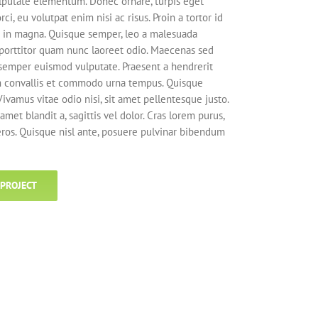
vulputate elementum. Donec ornare, turpis eget
i, eu volutpat enim nisi ac risus. Proin a tortor id
t in magna. Quisque semper, leo a malesuada
 porttitor quam nunc laoreet odio. Maecenas sed
s semper euismod vulputate. Praesent a hendrerit
m convallis et commodo urna tempus. Quisque
 Vivamus vitae odio nisi, sit amet pellentesque justo.
amet blandit a, sagittis vel dolor. Cras lorem purus,
 eros. Quisque nisl ante, posuere pulvinar bibendum
 PROJECT