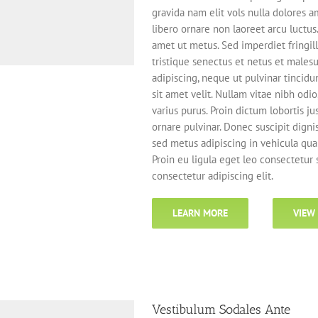
gravida nam elit vols nulla dolores a
libero ornare non laoreet arcu luctus
amet ut metus. Sed imperdiet fringi
tristique senectus et netus et males
adipiscing, neque ut pulvinar tincidu
sit amet velit. Nullam vitae nibh odi
varius purus. Proin dictum lobortis j
ornare pulvinar. Donec suscipit dign
sed metus adipiscing in vehicula q
Proin eu ligula eget leo consectetur
consectetur adipiscing elit.
LEARN MORE
VIEW
Vestibulum Sodales Ante