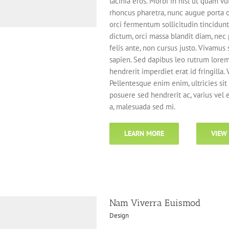
lacinia eros. Morbi in nisl ut quam 
rhoncus pharetra, nunc augue porta orc
orci fermentum sollicitudin tincidun
dictum, orci massa blandit diam, nec
felis ante, non cursus justo. Vivamu
sapien. Sed dapibus leo rutrum lore
hendrerit imperdiet erat id fringilla.
Pellentesque enim enim, ultricies sit 
posuere sed hendrerit ac, varius vel
a, malesuada sed mi.
LEARN MORE
VIEW
Nam Viverra Euismod
Design