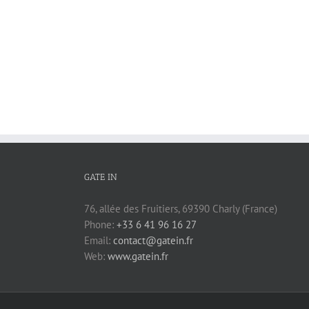
GATE IN
76, allée des Fruitiers, 69390 Charly (France)
Phone:
+33 6 41 96 16 27
Email:
contact@gatein.fr
Web:
www.gatein.fr