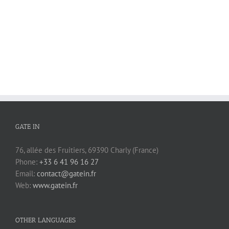
GATE IN
76, allée des Fruitiers, 69390 Charly (France)
Phone:
+33 6 41 96 16 27
Email:
contact@gatein.fr
Web:
www.gatein.fr
OTHER LANGUAGES