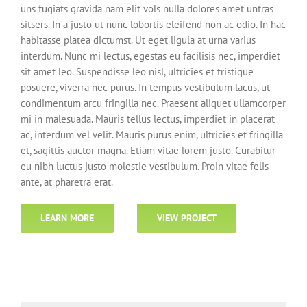
uns fugiats gravida nam elit vols nulla dolores amet untras
sitsers. In a justo ut nunc lobortis eleifend non ac odio. In hac
habitasse platea dictumst. Ut eget ligula at urna varius
interdum. Nunc mi lectus, egestas eu facilisis nec, imperdiet
sit amet leo. Suspendisse leo nisl, ultricies et tristique
posuere, viverra nec purus. In tempus vestibulum lacus, ut
condimentum arcu fringilla nec. Praesent aliquet ullamcorper
mi in malesuada. Mauris tellus lectus, imperdiet in placerat
ac, interdum vel velit. Mauris purus enim, ultricies et fringilla
et, sagittis auctor magna. Etiam vitae lorem justo. Curabitur
eu nibh luctus justo molestie vestibulum. Proin vitae felis
ante, at pharetra erat.
LEARN MORE
VIEW PROJECT