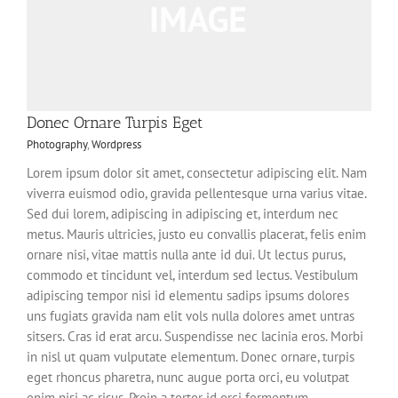
Donec Ornare Turpis Eget
Photography
,
Wordpress
Lorem ipsum dolor sit amet, consectetur adipiscing elit. Nam
viverra euismod odio, gravida pellentesque urna varius vitae.
Sed dui lorem, adipiscing in adipiscing et, interdum nec
metus. Mauris ultricies, justo eu convallis placerat, felis enim
ornare nisi, vitae mattis nulla ante id dui. Ut lectus purus,
commodo et tincidunt vel, interdum sed lectus. Vestibulum
adipiscing tempor nisi id elementu sadips ipsums dolores
uns fugiats gravida nam elit vols nulla dolores amet untras
sitsers. Cras id erat arcu. Suspendisse nec lacinia eros. Morbi
in nisl ut quam vulputate elementum. Donec ornare, turpis
eget rhoncus pharetra, nunc augue porta orci, eu volutpat
enim nisi ac risus. Proin a tortor id orci fermentum