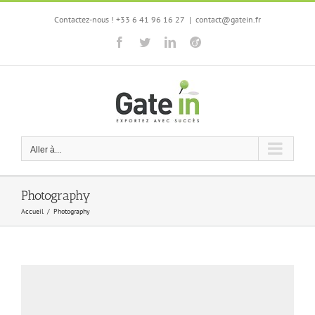
Passer
Contactez-nous ! +33 6 41 96 16 27
|
contact@gatein.fr
au
contenu
Facebook
Twitter
LinkedIn
Viadeo
Aller à...
Photography
Accueil
/
Photography