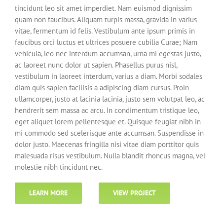
tincidunt leo sit amet imperdiet. Nam euismod dignissim
quam non faucibus. Aliquam turpis massa, gravida in varius
vitae, fermentum id felis. Vestibulum ante ipsum primis in
faucibus orci luctus et ultrices posuere cubilia Curae; Nam
vehicula, leo nec interdum accumsan, urna mi egestas justo,
ac laoreet nunc dolor ut sapien. Phasellus purus nisl,
vestibulum in laoreet interdum, varius a diam. Morbi sodales
diam quis sapien facilisis a adipiscing diam cursus. Proin
ullamcorper, justo at lacinia lacinia, justo sem volutpat leo, ac
hendrerit sem massa ac arcu. In condimentum tristique leo,
eget aliquet lorem pellentesque et. Quisque feugiat nibh in
mi commodo sed scelerisque ante accumsan. Suspendisse in
dolor justo. Maecenas fringilla nisi vitae diam porttitor quis
malesuada risus vestibulum. Nulla blandit rhoncus magna, vel
molestie nibh tincidunt nec.
LEARN MORE
VIEW PROJECT