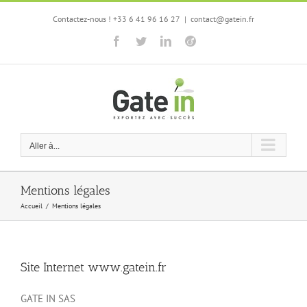
Passer
Contactez-nous ! +33 6 41 96 16 27
|
contact@gatein.fr
au
contenu
Facebook
Twitter
LinkedIn
Viadeo
Aller à...
Mentions légales
Accueil
/
Mentions légales
Site Internet www.gatein.fr
GATE IN SAS