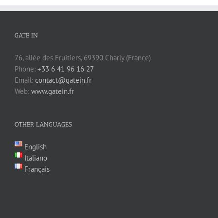
GATE IN
76, allée des Fruitiers, 69390 Charly (France)
Phone:
+33 6 41 96 16 27
Email:
contact@gatein.fr
Web:
www.gatein.fr
OTHER LANGUAGES
English
Italiano
Français