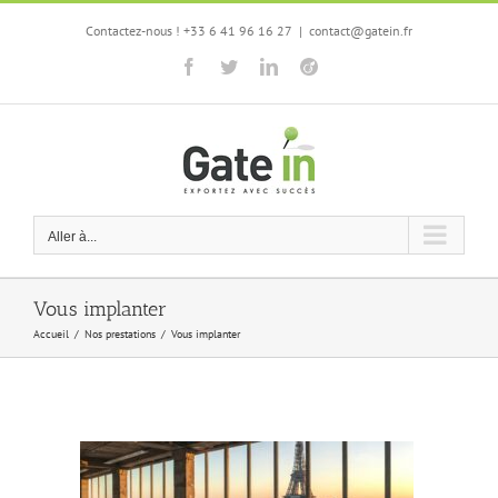
Passer
Contactez-nous ! +33 6 41 96 16 27
|
contact@gatein.fr
au
contenu
Facebook
Twitter
LinkedIn
Viadeo
Aller à...
Vous implanter
Accueil
/
Nos prestations
/
Vous implanter