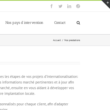
Facebook
Twitter
LinkedIn
Viadeo
Nos pays d’intervention
Contact
Accueil
/
Nos prestations
 les étapes de vos projets d’internationalisation:
s informations marché pertinentes et à jour afin
 marché, ensuite en vous aidant à développer vos
tre implantation locale.
onnalisés pour chaque client, afin d’adapter
soins.