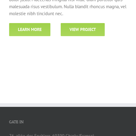
malesuada risus vestibulum. Nulla blandit rhoncus magna, vel
molestie nibh tincidunt nec.
LEARN MORE
VIEW PROJECT
GATE IN
76, allée des Fruitiers, 69390 Charly (France)