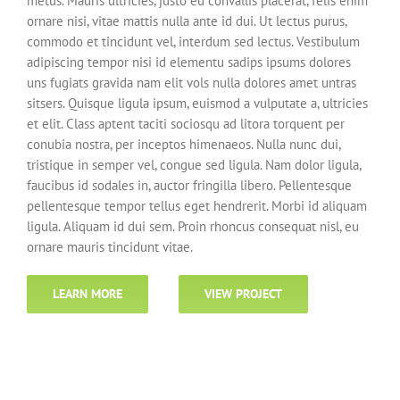
metus. Mauris ultricies, justo eu convallis placerat, felis enim
ornare nisi, vitae mattis nulla ante id dui. Ut lectus purus,
commodo et tincidunt vel, interdum sed lectus. Vestibulum
adipiscing tempor nisi id elementu sadips ipsums dolores
uns fugiats gravida nam elit vols nulla dolores amet untras
sitsers. Quisque ligula ipsum, euismod a vulputate a, ultricies
et elit. Class aptent taciti sociosqu ad litora torquent per
conubia nostra, per inceptos himenaeos. Nulla nunc dui,
tristique in semper vel, congue sed ligula. Nam dolor ligula,
faucibus id sodales in, auctor fringilla libero. Pellentesque
pellentesque tempor tellus eget hendrerit. Morbi id aliquam
ligula. Aliquam id dui sem. Proin rhoncus consequat nisl, eu
ornare mauris tincidunt vitae.
LEARN MORE
VIEW PROJECT