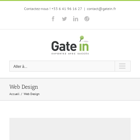
Passer
Contactez-nous ! +33 6 41 96 16 27
|
contact@gatein.fr
au
contenu
Facebook
Twitter
LinkedIn
Viadeo
Aller à...
Web Design
Accueil
/
Web Design