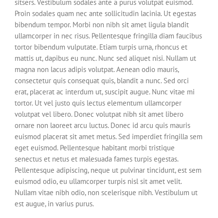
sitsers. Vestibulum sodales ante a purus volutpat euismod.
Proin sodales quam nec ante sollicitudin lacinia. Ut egestas
bibendum tempor. Morbi non nibh sit amet ligula blandit
ullamcorper in nec risus. Pellentesque fringilla diam faucibus
tortor bibendum vulputate. Etiam turpis urna, rhoncus et
mattis ut, dapibus eu nunc. Nunc sed aliquet nisi. Nullam ut
magna non lacus adipis volutpat. Aenean odio mauris,
consectetur quis consequat quis, blandit a nunc. Sed orci
erat, placerat ac interdum ut, suscipit augue. Nunc vitae mi
tortor. Ut vel justo quis lectus elementum ullamcorper
volutpat vel libero. Donec volutpat nibh sit amet libero
ornare non laoreet arcu luctus. Donec id arcu quis mauris
euismod placerat sit amet metus. Sed imperdiet fringilla sem
eget euismod. Pellentesque habitant morbi tristique
senectus et netus et malesuada fames turpis egestas.
Pellentesque adipiscing, neque ut pulvinar tincidunt, est sem
euismod odio, eu ullamcorper turpis nisl sit amet velit.
Nullam vitae nibh odio, non scelerisque nibh. Vestibulum ut
est augue, in varius purus.