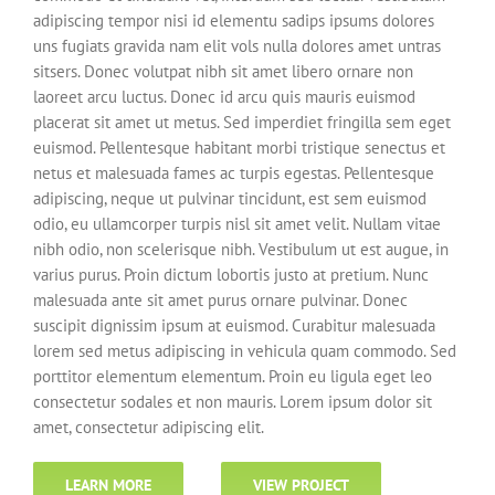
adipiscing tempor nisi id elementu sadips ipsums dolores
uns fugiats gravida nam elit vols nulla dolores amet untras
sitsers. Donec volutpat nibh sit amet libero ornare non
laoreet arcu luctus. Donec id arcu quis mauris euismod
placerat sit amet ut metus. Sed imperdiet fringilla sem eget
euismod. Pellentesque habitant morbi tristique senectus et
netus et malesuada fames ac turpis egestas. Pellentesque
adipiscing, neque ut pulvinar tincidunt, est sem euismod
odio, eu ullamcorper turpis nisl sit amet velit. Nullam vitae
nibh odio, non scelerisque nibh. Vestibulum ut est augue, in
varius purus. Proin dictum lobortis justo at pretium. Nunc
malesuada ante sit amet purus ornare pulvinar. Donec
suscipit dignissim ipsum at euismod. Curabitur malesuada
lorem sed metus adipiscing in vehicula quam commodo. Sed
porttitor elementum elementum. Proin eu ligula eget leo
consectetur sodales et non mauris. Lorem ipsum dolor sit
amet, consectetur adipiscing elit.
LEARN MORE
VIEW PROJECT