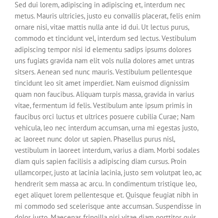
Sed dui lorem, adipiscing in adipiscing et, interdum nec
metus. Mauris ultricies, justo eu convallis placerat, felis enim
ornare nisi, vitae mattis nulla ante id dui. Ut lectus purus,
commodo et tincidunt vel, interdum sed lectus. Vestibulum
adipiscing tempor nisi id elementu sadips ipsums dolores
uns fugiats gravida nam elit vols nulla dolores amet untras
sitsers. Aenean sed nunc mauris. Vestibulum pellentesque
tincidunt leo sit amet imperdiet. Nam euismod dignissim
quam non faucibus. Aliquam turpis massa, gravida in varius
vitae, fermentum id felis. Vestibulum ante ipsum primis in
faucibus orci luctus et ultrices posuere cubilia Curae; Nam
vehicula, leo nec interdum accumsan, urna mi egestas justo,
ac laoreet nunc dolor ut sapien. Phasellus purus nisl,
vestibulum in laoreet interdum, varius a diam. Morbi sodales
diam quis sapien facilisis a adipiscing diam cursus. Proin
ullamcorper, justo at lacinia lacinia, justo sem volutpat leo, ac
hendrerit sem massa ac arcu. In condimentum tristique leo,
eget aliquet lorem pellentesque et. Quisque feugiat nibh in
mi commodo sed scelerisque ante accumsan. Suspendisse in
dolor justo. Maecenas fringilla nisi vitae diam porttitor quis