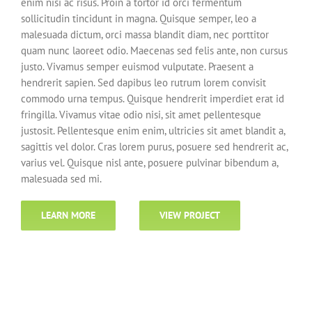
enim nisi ac risus. Proin a tortor id orci fermentum
sollicitudin tincidunt in magna. Quisque semper, leo a
malesuada dictum, orci massa blandit diam, nec porttitor
quam nunc laoreet odio. Maecenas sed felis ante, non cursus
justo. Vivamus semper euismod vulputate. Praesent a
hendrerit sapien. Sed dapibus leo rutrum lorem convisit
commodo urna tempus. Quisque hendrerit imperdiet erat id
fringilla. Vivamus vitae odio nisi, sit amet pellentesque
justosit. Pellentesque enim enim, ultricies sit amet blandit a,
sagittis vel dolor. Cras lorem purus, posuere sed hendrerit ac,
varius vel. Quisque nisl ante, posuere pulvinar bibendum a,
malesuada sed mi.
LEARN MORE
VIEW PROJECT