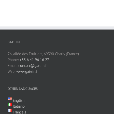
GATE IN
76, allée des Fruitiers, 69390 Charly (France)
Phone:
+33 6 41 96 16 27
Email:
contact@gatein.fr
Web:
www.gatein.fr
OTHER LANGUAGES
English
Italiano
Français