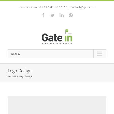
Passer
Contactez-nous ! +33 6 41 96 16 27
|
contact@gatein.fr
au
contenu
Facebook
Twitter
LinkedIn
Viadeo
Aller à...
Logo Design
Accueil
/
Logo Design