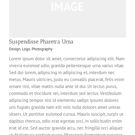
Suspendisse Pharetra Urna
Design
,
Logo
,
Photography
Lorem ipsum dolor sit amet, consectetur adipiscing elit. Nam
viverra euismod odio, gravida pellentesque urna varius vitae.
Sed dui lorem, adipiscing in adipiscing et, interdum nec
metus. Mauris ultricies, justo eu convallis placerat, felis enim
ornare nisi, vitae mattis nulla ante id dui. Ut lectus purus,
commodo et tincidunt vel, interdum sed lectus. Vestibulum
adipiscing tempor nisi id elementu sadips ipsums dolores
uns fugiats gravida nam elit vols nulla dolores amet untras
sitsers. Ut porttitor euismod cursus. Mauris suscipit, turpis ut
dapibus rhoncus, odio erat egestas orci, in sollicitudin enim
erat id est. Sed auctor gravida arcu, nec fringilla orci aliquet
ut. Nullam eu pretium purus. Maecenas fermentum posuere