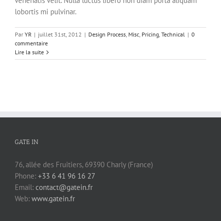
venenatis velit. Nulla luctus libero non diam porta aliquam
lobortis mi pulvinar.
Par
YR
|
juillet 31st, 2012
|
Design Process
,
Misc
,
Pricing
,
Technical
|
0
commentaire
Lire la suite
GATE IN
76, allée des Fruitiers, 69390 Charly (France)
Phone:
+33 6 41 96 16 27
Email:
contact@gatein.fr
Web:
www.gatein.fr