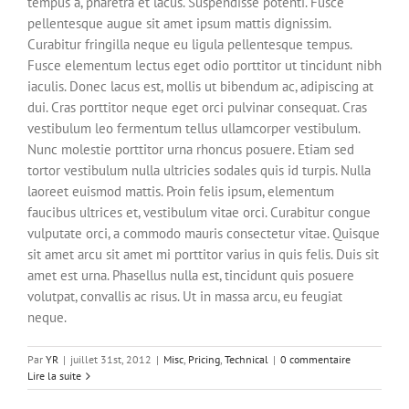
tempus a, pharetra et lacus. Suspendisse potenti. Fusce
pellentesque augue sit amet ipsum mattis dignissim.
Curabitur fringilla neque eu ligula pellentesque tempus.
Fusce elementum lectus eget odio porttitor ut tincidunt nibh
iaculis. Donec lacus est, mollis ut bibendum ac, adipiscing at
dui. Cras porttitor neque eget orci pulvinar consequat. Cras
vestibulum leo fermentum tellus ullamcorper vestibulum.
Nunc molestie porttitor urna rhoncus posuere. Etiam sed
tortor vestibulum nulla ultricies sodales quis id turpis. Nulla
laoreet euismod mattis. Proin felis ipsum, elementum
faucibus ultrices et, vestibulum vitae orci. Curabitur congue
vulputate orci, a commodo mauris consectetur vitae. Quisque
sit amet arcu sit amet mi porttitor varius in quis felis. Duis sit
amet est urna. Phasellus nulla est, tincidunt quis posuere
volutpat, convallis ac risus. Ut in massa arcu, eu feugiat
neque.
Par
YR
|
juillet 31st, 2012
|
Misc
,
Pricing
,
Technical
|
0 commentaire
Lire la suite