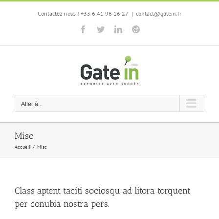
Passer
Contactez-nous ! +33 6 41 96 16 27
|
contact@gatein.fr
au
contenu
Facebook
Twitter
LinkedIn
Viadeo
Aller à...
Misc
Accueil
/
Misc
Class aptent taciti sociosqu ad litora torquent
per conubia nostra pers.