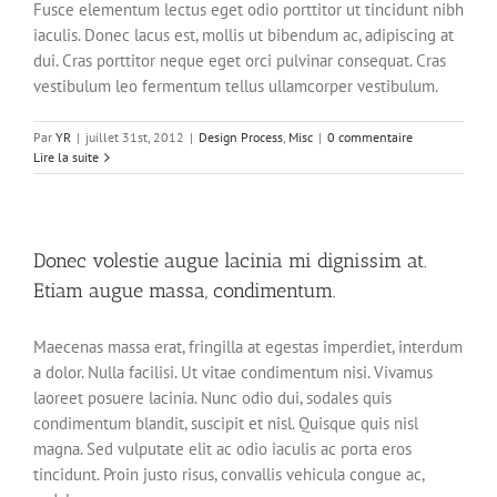
Fusce elementum lectus eget odio porttitor ut tincidunt nibh
iaculis. Donec lacus est, mollis ut bibendum ac, adipiscing at
dui. Cras porttitor neque eget orci pulvinar consequat. Cras
vestibulum leo fermentum tellus ullamcorper vestibulum.
Par
YR
|
juillet 31st, 2012
|
Design Process
,
Misc
|
0 commentaire
Lire la suite
Donec volestie augue lacinia mi dignissim at.
Etiam augue massa, condimentum.
Maecenas massa erat, fringilla at egestas imperdiet, interdum
a dolor. Nulla facilisi. Ut vitae condimentum nisi. Vivamus
laoreet posuere lacinia. Nunc odio dui, sodales quis
condimentum blandit, suscipit et nisl. Quisque quis nisl
magna. Sed vulputate elit ac odio iaculis ac porta eros
tincidunt. Proin justo risus, convallis vehicula congue ac,