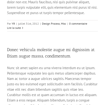
dolor non est. Mauris faucibus, nisi quis pulvinar aliquet,
lorem turpis vulputate elit, quis elementum nisl purus id nisi.
Suspendisse et purus ut turpis tempor pellentesque.
Par
YR
|
juillet 31st, 2012
|
Design Process
,
Misc
|
0 commentaire
Lire la suite
Donec vehicula molestie augue mi dignissim at.
Etiam augue massa, condimentum.
Nunc sit amet sapien eu urna viverra interdum eu ut ipsum.
Pellentesque vulputate leo quis metus ullamcorper dapibus.
Nam ac tortor a augue ultrices sagittis. Maecenas tempor
justo eu leo euismod eget sollicitudin sem facilisis. Curabitur
vitae elit nec diam bibendum sagittis quis vitae leo.
Curabitur mollis est ut quam accumsan in luctus est aliquam.
Etiam a eros neque. Aliquam bibendum, turpis a congue