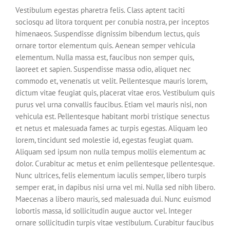
Vestibulum egestas pharetra felis. Class aptent taciti
sociosqu ad litora torquent per conubia nostra, per inceptos
himenaeos. Suspendisse dignissim bibendum lectus, quis
ornare tortor elementum quis. Aenean semper vehicula
elementum. Nulla massa est, faucibus non semper quis,
laoreet et sapien. Suspendisse massa odio, aliquet nec
commodo et, venenatis ut velit. Pellentesque mauris lorem,
dictum vitae feugiat quis, placerat vitae eros. Vestibulum quis
purus vel urna convallis faucibus. Etiam vel mauris nisi, non
vehicula est. Pellentesque habitant morbi tristique senectus
et netus et malesuada fames ac turpis egestas. Aliquam leo
lorem, tincidunt sed molestie id, egestas feugiat quam.
Aliquam sed ipsum non nulla tempus mollis elementum ac
dolor. Curabitur ac metus et enim pellentesque pellentesque.
Nunc ultrices, felis elementum iaculis semper, libero turpis
semper erat, in dapibus nisi urna vel mi. Nulla sed nibh libero.
Maecenas a libero mauris, sed malesuada dui. Nunc euismod
lobortis massa, id sollicitudin augue auctor vel. Integer
ornare sollicitudin turpis vitae vestibulum. Curabitur faucibus