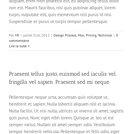
aliquam, enim nibh pharetra elit, eu adipiscing tellus dolor
non est. Mauris faucibus, nisi quis pulvinar aliquet, lorem
turpis vulputate elit, quis elementum nisl purus id nisi.
Suspendisse et purus ut turpis tempor pellentesque.
Par
YR
|
juillet 31st, 2012
|
Design Process
,
Misc
,
Pricing
,
Technical
|
0
commentaire
Lire la suite
Praesent tellus justo, euismod sed iaculis vel,
fringilla vel sapien. Praesent sed mi neque
Pellentesque neque urna, accumsan quis volutpat ut,
hendrerit et sapien. Nulla lobortis aliquam nisl et lacinia.
Nulla facilisi. Ut nisi nulla, ultrices ut viverra sit amet, sagittis
quis purus. Nunc eget nibh lorem. Quisque ac leo ut est
semper varius. Nullam sit amet semper odio. Vestibulum
tempor hendrerit vehicula. Pellentesque et felis odio, eget