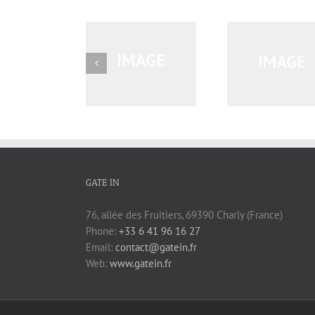
Mauris Fringilla
Curabitur
Proin Sodales Quam
Voluts
Lo
GATE IN
76, allée des Fruitiers, 69390 Charly (France)
Phone:
+33 6 41 96 16 27
Email:
contact@gatein.fr
Web:
www.gatein.fr