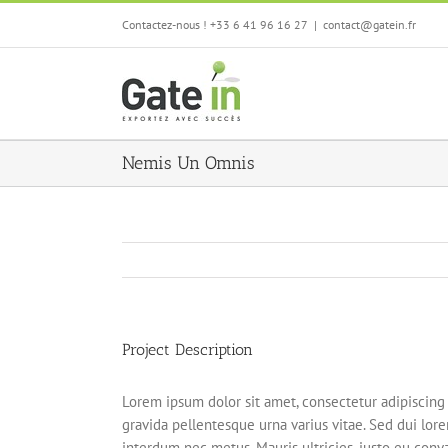
Passer
Contactez-nous ! +33 6 41 96 16 27
|
contact@gatein.fr
au
contenu
Nemis Un Omnis
Project Description
Lorem ipsum dolor sit amet, consectetur adipiscing 
gravida pellentesque urna varius vitae. Sed dui lorem
interdum nec metus. Mauris ultricies, justo eu conval