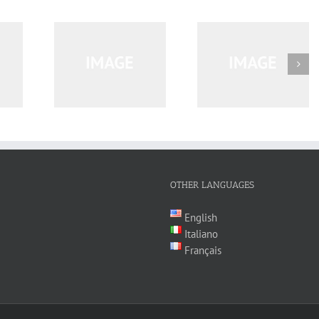
 Malesuada
Vestibulum Sodale
Morbi Inta Nisiut
rem
Ante
OTHER LANGUAGES
English
Italiano
Français