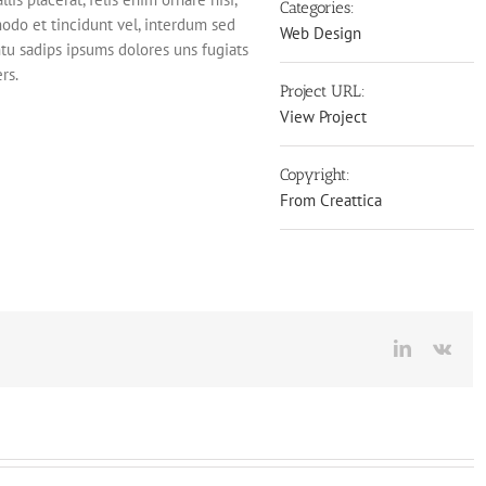
Categories:
modo et tincidunt vel, interdum sed
Web Design
tu sadips ipsums dolores uns fugiats
rs.
Project URL:
View Project
Copyright:
From Creattica
LinkedIn
Vk