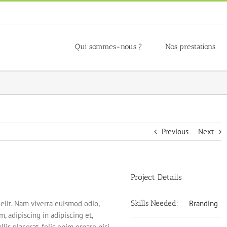
Qui sommes-nous ?
Nos prestations
Previous
Next
Project Details
elit. Nam viverra euismod odio,
Skills Needed:
Branding
, adipiscing in adipiscing et,
lis placerat, felis enim ornare nisi,